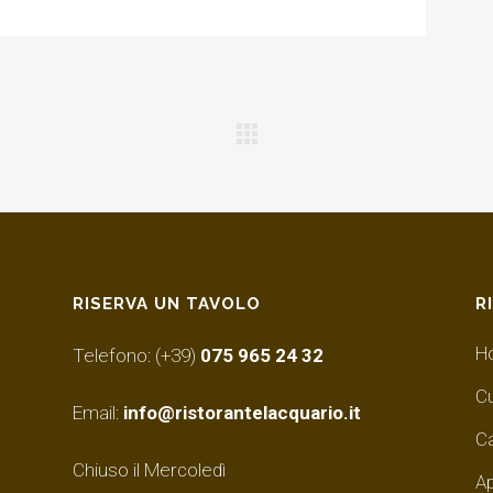
RISERVA UN TAVOLO
R
H
Telefono: (+39)
075 965 24 32
Cu
Email:
info@ristorantelacquario.it
C
Chiuso il Mercoledì
Ap