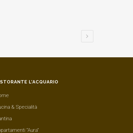
ISTORANTE L’ACQUARIO
ome
cina & Specialità
antina
partamenti “Aura”